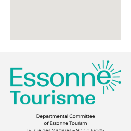
Departmental Committee
of Essonne Tourism
19, rue des Mazières – 91000 EVRY-