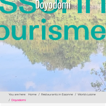
Doyodomi
You are here:
Home
/
Restaurants in Essonne
/
World cuisine
/
Doyodomi