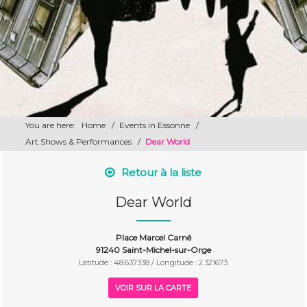
You are here:
Home
/
Events in Essonne
/
Art Shows & Performances
/
Dear World
Retour à la liste
Dear World
Place Marcel Carné
91240 Saint-Michel-sur-Orge
Latitude : 48.637338 / Longitude : 2.321673
VOIR SUR LA CARTE