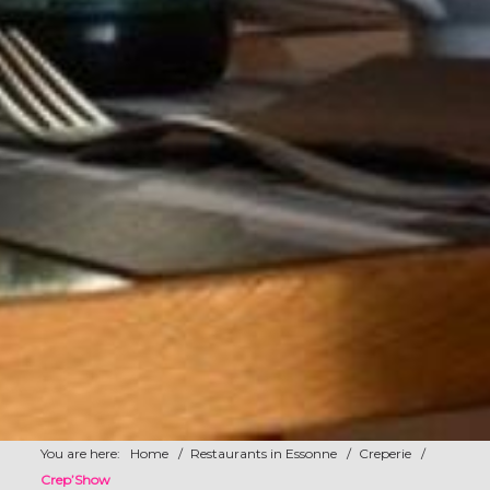
You are here:
Home
/
Restaurants in Essonne
/
Creperie
/
Crep’Show