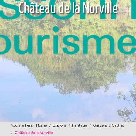
Château de la Norville
You are here:
Home
/
Explore
/
Heritage
/
Gardens & Castles
/
Château de la Norville