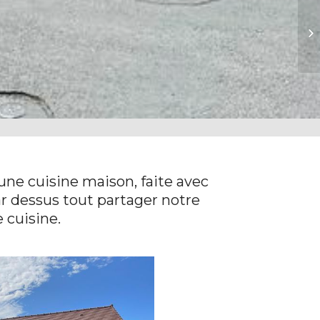
Au
’une cuisine maison, faite avec
ar dessus tout partager notre
 cuisine.