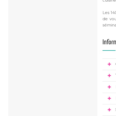
cuisin
Les 14
de vou
sémina
Infor