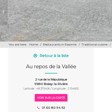
Au petit Brières
You are here:
Home
/
Restaurants in Essonne
/
Traditional cuisine
/
Retour à la liste
Au repos de la Vallée
2 rue de la République
91690 Boissy-la-Rivière
Latitude : 48.375406 / Longitude : 2.154602
VOIR SUR LA CARTE
01 60 80 94 92