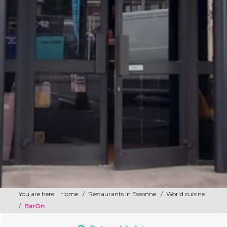
You are here:
Home
/
Restaurants in Essonne
/
World cuisine
/
BarOn