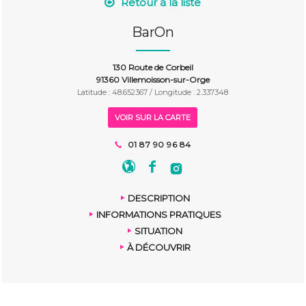
Retour à la liste
BarOn
130 Route de Corbeil
91360 Villemoisson-sur-Orge
Latitude : 48.652367 / Longitude : 2.337348
VOIR SUR LA CARTE
01 87 90 96 84
DESCRIPTION
INFORMATIONS PRATIQUES
SITUATION
À DÉCOUVRIR