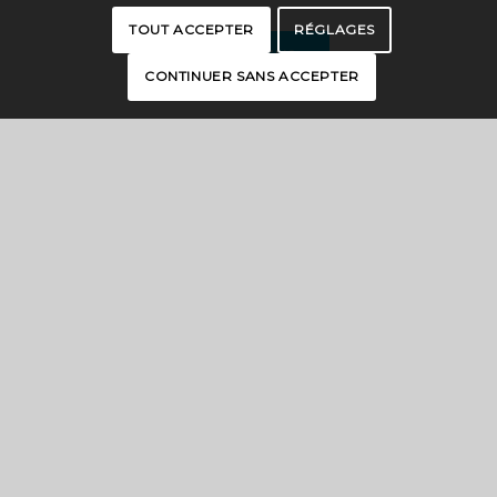
TOUT ACCEPTER
RÉGLAGES
CONTACT US
CONTINUER SANS ACCEPTER
INTERACTIVE MAP
BROCHURES
PRESS
PRO SPACE