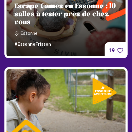
Escape Games en Essonne : 10
salles à tester près de chez
vous
Essonne
#EssonneFrisson
19