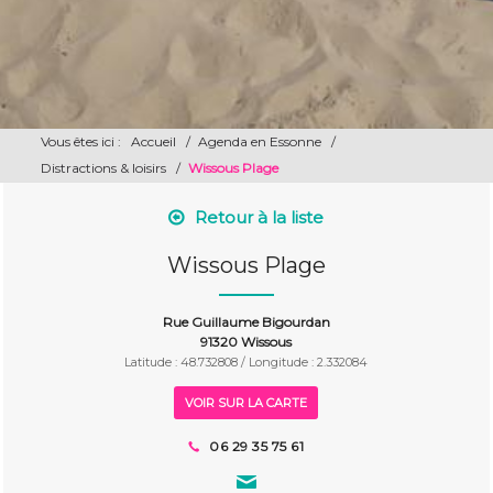
Vous êtes ici :
Accueil
/
Agenda en Essonne
/
Distractions & loisirs
/
Wissous Plage
Retour à la liste
Wissous Plage
Rue Guillaume Bigourdan
91320 Wissous
Latitude : 48.732808 / Longitude : 2.332084
VOIR SUR LA CARTE
06 29 35 75 61