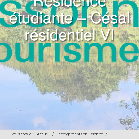
étudiante – Césal
résidentiel VI
Vous êtes ici :
Accueil
/
Hébergements en Essonne
/