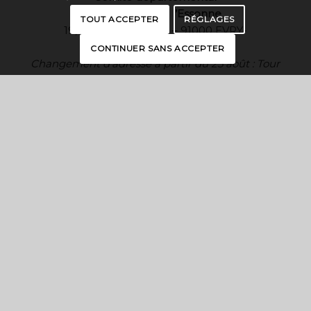
du tourisme de l’Essonne
TOUT ACCEPTER
RÉGLAGES
19, rue des Mazières – 91000 EVRY-
COURCOURONNES
CONTINUER SANS ACCEPTER
Changement d’adresse à partir du 25 août :
Tour
Françoise Giroud, 6/8 rue Prométhée
– 91000 EVRY-COURCOURONNES
contact@essonnetourisme.com
CONTACTEZ NOUS
CARTE INTERACTIVE
BROCHURES
PRESSE