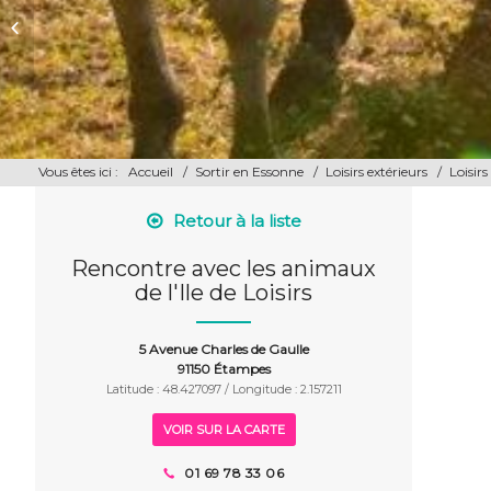
Terrain de basket-ball île de loisirs
Vous êtes ici :
Accueil
/
Sortir en Essonne
/
Loisirs extérieurs
/
Loisirs
Retour à la liste
Rencontre avec les animaux
de l'Ile de Loisirs
5 Avenue Charles de Gaulle
91150 Étampes
Latitude : 48.427097 / Longitude : 2.157211
VOIR SUR LA CARTE
01 69 78 33 06