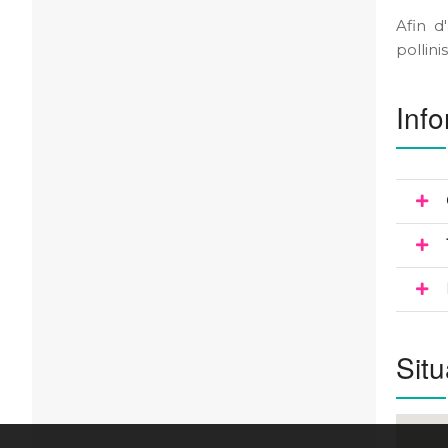
Afin d
pollin
Info
Situ