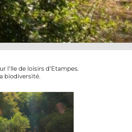
Lo
Lo
r l'Ile de loisirs d'Etampes.
a biodiversité.