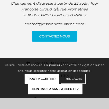
Changement d’adresse à partir du 25 août :
Tour
Françoise Giroud, 6/8 rue Prométhée
– 91000 EVRY-COURCOURONNES
contact@essonnetourisme.com
CONTACTEZ NOUS
CARTE INTERACTIVE
Ce site utilise des cookies. En poursuivant votre navigation sur ce
site, vous acceptez notre utilisation des cookies.
BROCHURES
TOUT ACCEPTER
RÉGLAGES
PRESSE
CONTINUER SANS ACCEPTER
ESPACE PRO