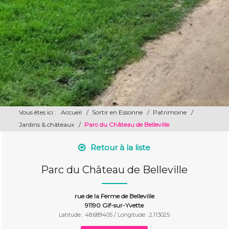
Vous êtes ici :
Accueil
/
Sortir en Essonne
/
Patrimoine
/
Jardins & châteaux
/
Parc du Château de Belleville
Retour à la liste
Parc du Château de Belleville
rue de la Ferme de Belleville
91190 Gif-sur-Yvette
Latitude : 48.689405 / Longitude : 2.113025