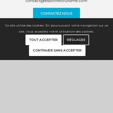
contact@essonnetourisme.com
CONTACTEZ NOUS
Ce site utilise des cookies. En poursuivant votre navigation sur ce
site, vous acceptez notre utilisation des cookies.
TOUT ACCEPTER
RÉGLAGES
CARTE INTERACTIVE
CONTINUER SANS ACCEPTER
BROCHURES
PRESSE
ESPACE PRO
OFFICES DE TOURISME