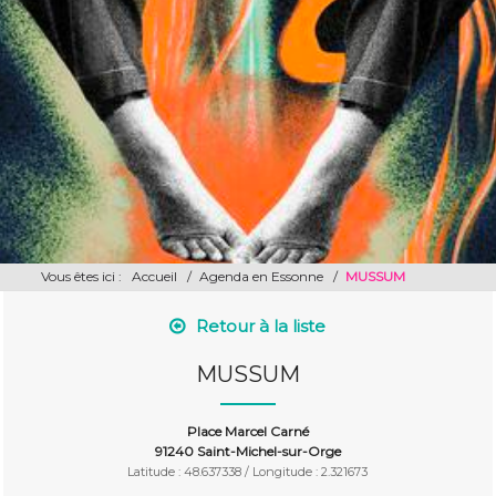
Vous êtes ici :
Accueil
/
Agenda en Essonne
/
MUSSUM
Retour à la liste
MUSSUM
Place Marcel Carné
91240 Saint-Michel-sur-Orge
Latitude : 48.637338 / Longitude : 2.321673