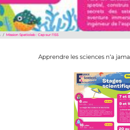
s
/
Mission Spatiolab : Cap sur l’ISS
Apprendre les sciences n'a jama