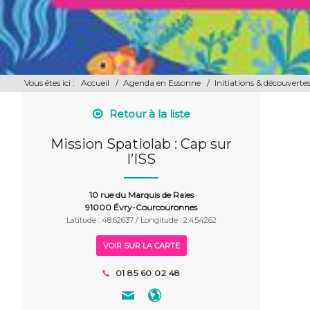
Vous êtes ici :
Accueil
/
Agenda en Essonne
/
Initiations & découverte
Retour à la liste
Mission Spatiolab : Cap sur
l’ISS
10 rue du Marquis de Raies
91000 Évry-Courcouronnes
Latitude : 48.62637 / Longitude : 2.454262
VOIR SUR LA CARTE
01 85 60 02 48