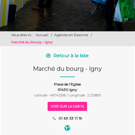
Vous êtes ici :
Accueil
/
Agenda en Essonne
/
Marché du bourg – Igny
Retour à la liste
Marché du bourg - Igny
Place de l’Eglise
91430 Igny
Latitude : 48.742506 / Longitude : 2.225893
VOIR SUR LA CARTE
01 69 33 11 19