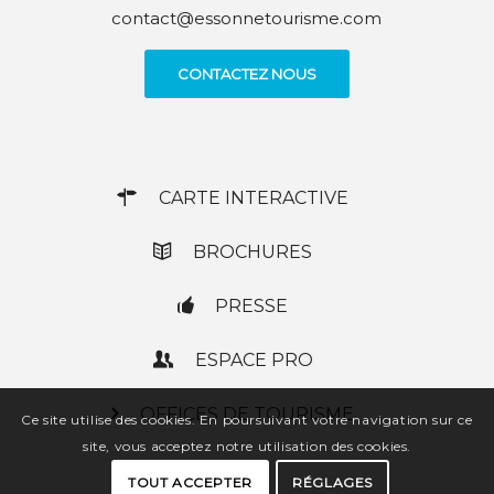
contact@essonnetourisme.com
CONTACTEZ NOUS
CARTE INTERACTIVE
BROCHURES
PRESSE
ESPACE PRO
OFFICES DE TOURISME
Ce site utilise des cookies. En poursuivant votre navigation sur ce
site, vous acceptez notre utilisation des cookies.
TOUT ACCEPTER
RÉGLAGES