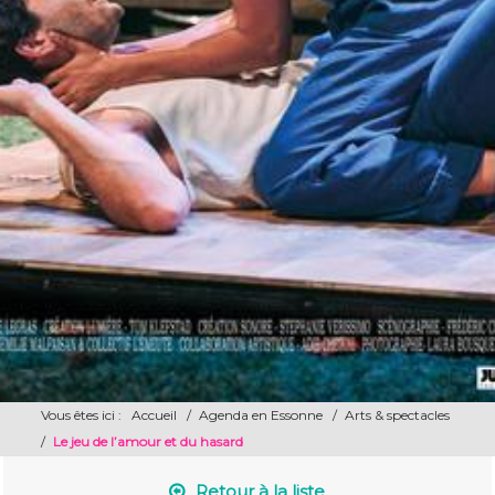
Vous êtes ici :
Accueil
/
Agenda en Essonne
/
Arts & spectacles
/
Le jeu de l’amour et du hasard
Retour à la liste