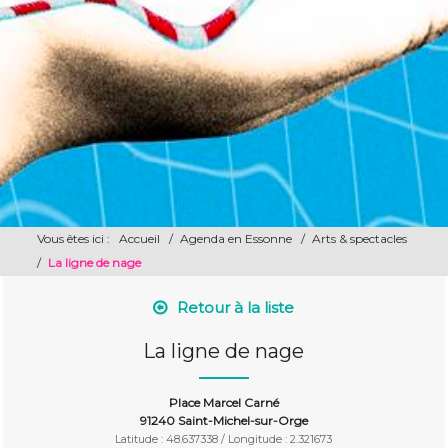
Vous êtes ici :
Accueil
/
Agenda en Essonne
/
Arts & spectacles
/
La ligne de nage
Retour à la liste
La ligne de nage
Place Marcel Carné
91240 Saint-Michel-sur-Orge
Latitude : 48.637338 / Longitude : 2.321673