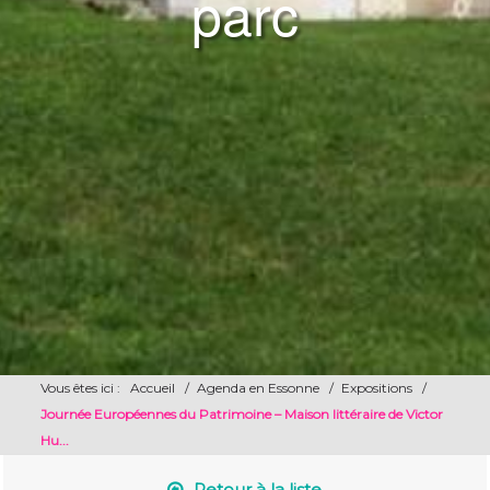
parc
Vous êtes ici :
Accueil
/
Agenda en Essonne
/
Expositions
/
Journée Européennes du Patrimoine – Maison littéraire de Victor
Hu...
Retour à la liste