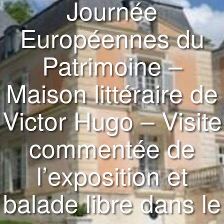
Journée
Européennes du
Patrimoine –
Maison littéraire de
Victor Hugo – Visite
commentée de
l’exposition et
balade libre dans le