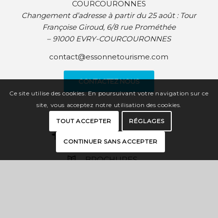
COURCOURONNES
Changement d’adresse à partir du 25 août :
Tour
Françoise Giroud, 6/8 rue Prométhée
– 91000 EVRY-COURCOURONNES
contact@essonnetourisme.com
CONTACTEZ NOUS
Ce site utilise des cookies. En poursuivant votre navigation sur ce
site, vous acceptez notre utilisation des cookies.
TOUT ACCEPTER
RÉGLAGES
CARTE INTERACTIVE
CONTINUER SANS ACCEPTER
BROCHURES
PRESSE
ESPACE PRO