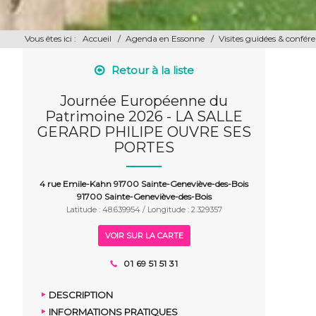
Vous êtes ici :
Accueil
/
Agenda en Essonne
/
Visites guidées & confér
Retour à la liste
Journée Européenne du
Patrimoine 2026 - LA SALLE
GERARD PHILIPE OUVRE SES
PORTES
4 rue Emile-Kahn 91700 Sainte-Geneviève-des-Bois
91700 Sainte-Geneviève-des-Bois
Latitude : 48.639954 / Longitude : 2.329357
VOIR SUR LA CARTE
01 69 51 51 31
DESCRIPTION
INFORMATIONS PRATIQUES