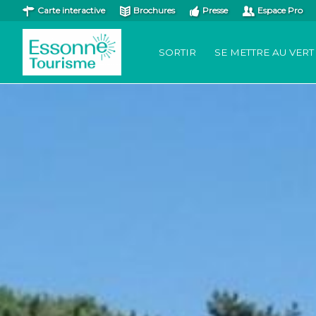
Carte interactive
Brochures
Presse
Espace Pro
SORTIR
SE METTRE AU VERT