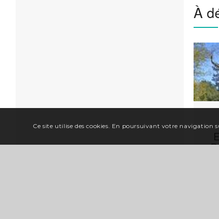
À dé
Ce site utilise des cookies. En poursuivant votre navigation su
P
V
O