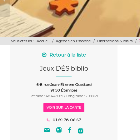
convivialité
Vous êtes ici :
Accueil
/
Agenda en Essonne
/
Distractions & loisirs
/
Retour à la liste
Jeux DÉS biblio
6-8 rue Jean-Étienne Guettard
91150 Étampes
Latitude : 48.443969 / Longitude : 2.166621
VOIR SUR LA CARTE
01 69 78 06 67