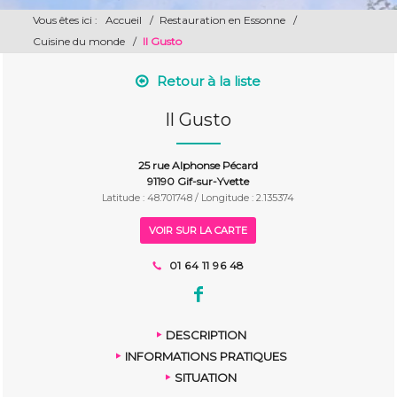
Vous êtes ici :
Accueil
/
Restauration en Essonne
/
Cuisine du monde
/
Il Gusto
Retour à la liste
Il Gusto
25 rue Alphonse Pécard
91190 Gif-sur-Yvette
Latitude : 48.701748 / Longitude : 2.135374
VOIR SUR LA CARTE
01 64 11 96 48
DESCRIPTION
INFORMATIONS PRATIQUES
SITUATION