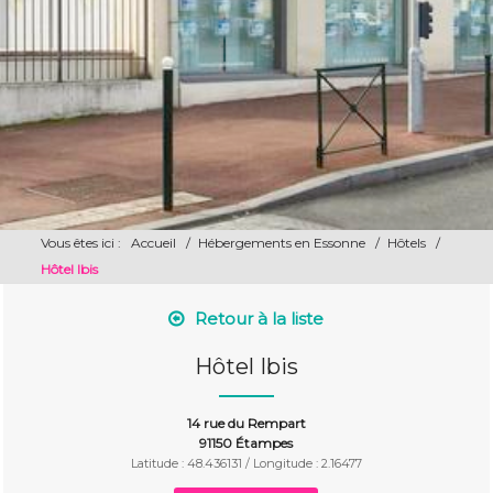
Vous êtes ici :
Accueil
/
Hébergements en Essonne
/
Hôtels
/
Hôtel Ibis
Retour à la liste
Hôtel Ibis
14 rue du Rempart
91150 Étampes
Latitude : 48.436131 / Longitude : 2.16477