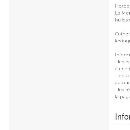
Herbor
La Men
huiles 
Cather
les ing
Inform
- les h
à une p
- des 
autour 
- les 
la pag
Info