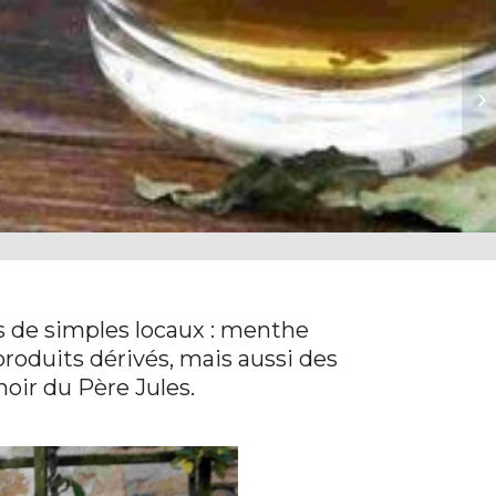
Em
s de simples locaux : menthe
produits dérivés, mais aussi des
oir du Père Jules.