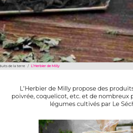
uits de la terre
/
L’Herbier de Milly
L'Herbier de Milly propose des produit
poivrée, coquelicot, etc. et de nombreux 
légumes cultivés par Le Séch