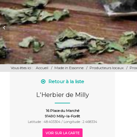
La Ferme des Hirondelles
Vous êtes ici :
Accueil
/
Made in Essonne
/
Producteurs locaux
/
Prod
Retour à la liste
L'Herbier de Milly
16 Place du Marché
91490 Milly-la-Forêt
Latitude : 48.403304 / Longitude : 2.468334
VOIR SUR LA CARTE