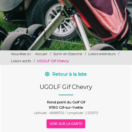
Vous êtes ici :
Accueil
/
Sortir en Essonne
/
Loisirs extérieurs
/
Loisirs actifs
/
UGOLF Gif Chevry
Retour à la liste
UGOLF Gif Chevry
Rond point du Golf Gif
91190 Gif-sur-Yvette
Latitude : 48.685702 / Longitude : 2.120573
VOIR SUR LA CARTE