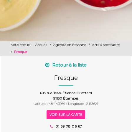
Vous êtes ici :
Accueil
/
Agenda en Essonne
/
Arts & spectacles
/
Fresque
Retour à la liste
Fresque
6-8 rue Jean-Étienne Guettard
91150 Étampes
Latitude : 48.443969 / Longitude : 2.166621
VOIR SUR LA CARTE
01 69 78 06 67