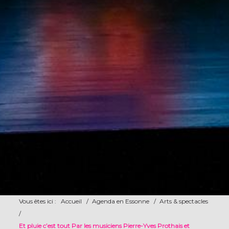
Vous êtes ici :
Accueil
/
Agenda en Essonne
/
Arts & spectacles
/
Et pluie c’est tout Par les musiciens Pierre-Yves Prothais et