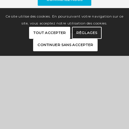
Ce site utilise des cookies. En poursuivant votre navigation sur ce
site, vous acceptez notre utilisation des cookies.
CARTE INTERACTIVE
TOUT ACCEPTER
RÉGLAGES
CONTINUER SANS ACCEPTER
BROCHURES
PRESSE
ESPACE PRO
OFFICES DE TOURISME