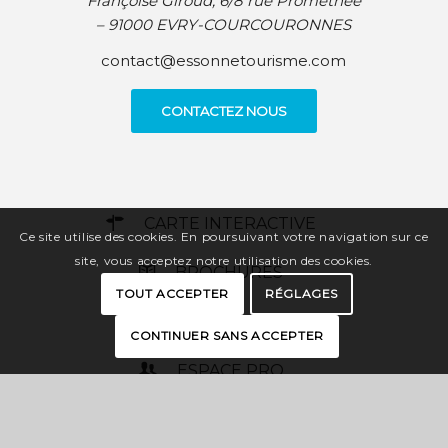
Françoise Giroud, 6/8 rue Prométhée
– 91000 EVRY-COURCOURONNES
contact@essonnetourisme.com
CONTACTEZ NOUS
CARTE INTERACTIVE
Ce site utilise des cookies. En poursuivant votre navigation sur ce
site, vous acceptez notre utilisation des cookies.
BROCHURES
TOUT ACCEPTER
RÉGLAGES
PRESSE
CONTINUER SANS ACCEPTER
ESPACE PRO
OFFICES DE TOURISME