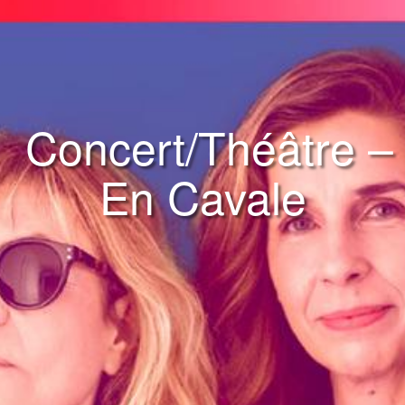
​ Concert/Théâtre –
En Cavale