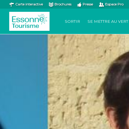
Carte interactive
Brochures
Presse
Espace Pro
SORTIR
SE METTRE AU VERT