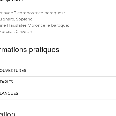
t avec 3 compositrice baroques :
uignard, Soprano ;
ine Hausfater, Violoncelle baroque;
arcisz , Clavecin
rmations pratiques
OUVERTURES
TARIFS
LANGUES
ation