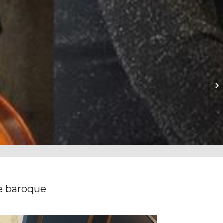
Pl
e baroque