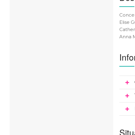
Concer
Elise G
Cather
Anna M
Info
Situ