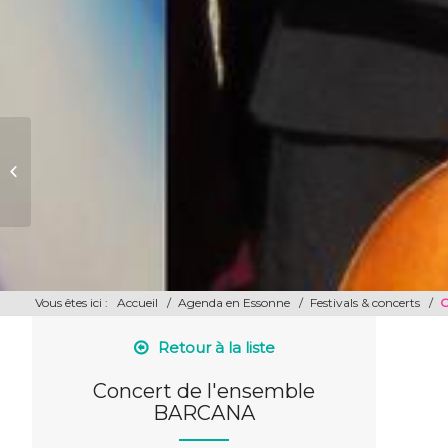
Concert de l’ensemble AMICUS
MEUS
Vous êtes ici :
Accueil
/
Agenda en Essonne
/
Festivals & concerts
/
C
Retour à la liste
Concert de l'ensemble
BARCANA