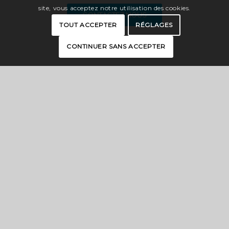
site, vous acceptez notre utilisation des cookies.
CONTACTEZ NOUS
TOUT ACCEPTER
RÉGLAGES
CONTINUER SANS ACCEPTER
CARTE INTERACTIVE
BROCHURES
PRESSE
ESPACE PRO
OFFICES DE TOURISME