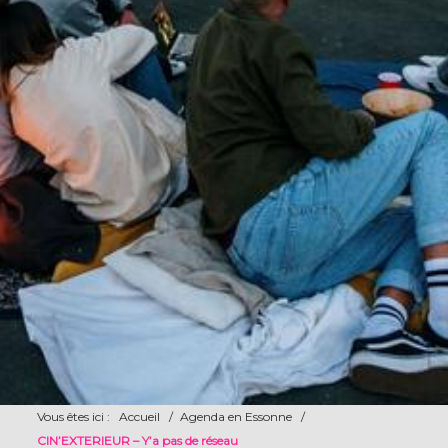
Vous êtes ici :
Accueil
/
Agenda en Essonne
/
CIN’EXTERIEUR – Y’a pas de réseau