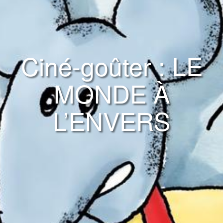
Ciné-goûter : LE
MONDE À
L’ENVERS