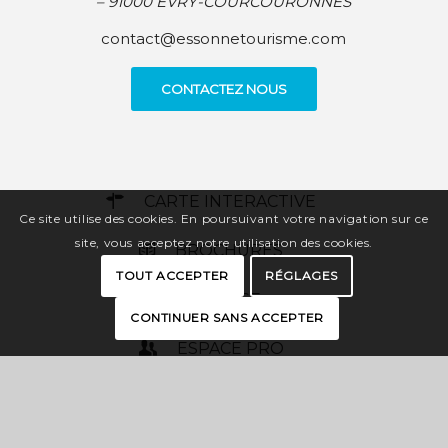
– 91000 EVRY-COURCOURONNES
contact@essonnetourisme.com
CONTACTEZ NOUS
CARTE INTERACTIVE
Ce site utilise des cookies. En poursuivant votre navigation sur ce
site, vous acceptez notre utilisation des cookies.
BROCHURES
TOUT ACCEPTER
RÉGLAGES
PRESSE
CONTINUER SANS ACCEPTER
ESPACE PRO
OFFICES DE TOURISME