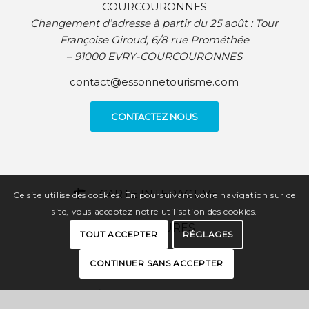
COURCOURONNES
Changement d’adresse à partir du 25 août :
Tour
Françoise Giroud, 6/8 rue Prométhée
– 91000 EVRY-COURCOURONNES
contact@essonnetourisme.com
CONTACTEZ NOUS
CARTE INTERACTIVE
Ce site utilise des cookies. En poursuivant votre navigation sur ce
site, vous acceptez notre utilisation des cookies.
BROCHURES
TOUT ACCEPTER
RÉGLAGES
PRESSE
CONTINUER SANS ACCEPTER
ESPACE PRO