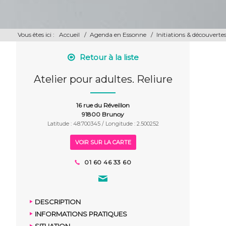
Vous êtes ici :
Accueil
/
Agenda en Essonne
/
Initiations & découverte
Retour à la liste
Atelier pour adultes. Reliure
16 rue du Réveillon
91800 Brunoy
Latitude : 48.700345 / Longitude : 2.500252
VOIR SUR LA CARTE
01 60 46 33 60
DESCRIPTION
INFORMATIONS PRATIQUES
SITUATION