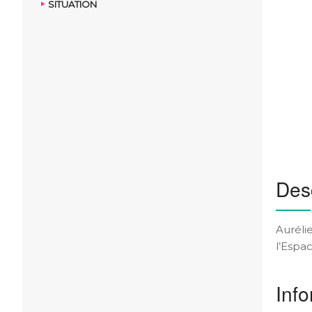
SITUATION
Desc
Auréli
l’Espa
Info