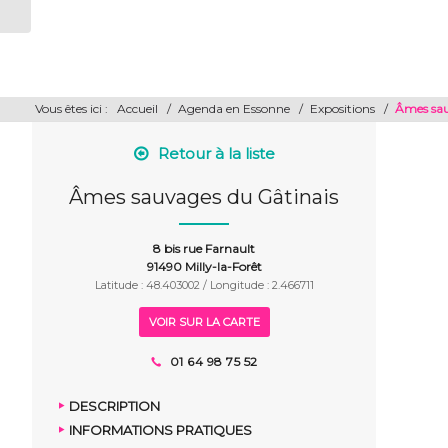
Vous êtes ici :
Accueil
/
Agenda en Essonne
/
Expositions
/
Âmes sau
Retour à la liste
Âmes sauvages du Gâtinais
8 bis rue Farnault
91490 Milly-la-Forêt
Latitude : 48.403002 / Longitude : 2.466711
VOIR SUR LA CARTE
01 64 98 75 52
DESCRIPTION
INFORMATIONS PRATIQUES