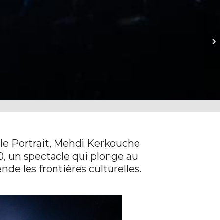
Vi
le Portrait, Mehdi Kerkouche
0, un spectacle qui plonge au
nde les frontières culturelles.