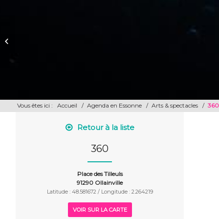
LA TÊTE Mi-pneu Mi-punk
Vous êtes ici :
Accueil
/
Agenda en Essonne
/
Arts & spectacles
/
360
Retour à la liste
360
Place des Tilleuls
91290 Ollainville
Latitude : 48.581672 / Longitude : 2.264219
VOIR SUR LA CARTE