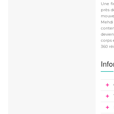
Une fi
près d
mouvem
Mehdi
contem
devien
corps 
360 ré
Info