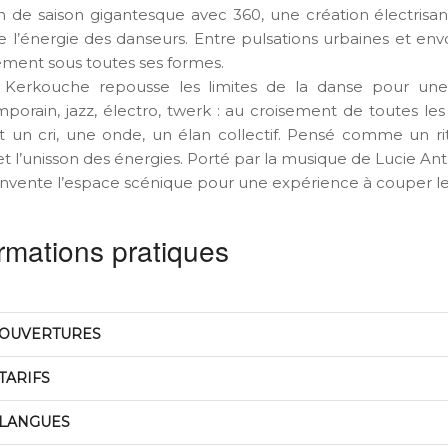
n de saison gigantesque avec 360, une création électrisan
e l’énergie des danseurs. Entre pulsations urbaines et envo
ent sous toutes ses formes.
 Kerkouche repousse les limites de la danse pour un
porain, jazz, électro, twerk : au croisement de toutes les
t un cri, une onde, un élan collectif. Pensé comme un r
et l’unisson des énergies. Porté par la musique de Lucie An
invente l’espace scénique pour une expérience à couper le 
rmations pratiques
OUVERTURES
TARIFS
LANGUES