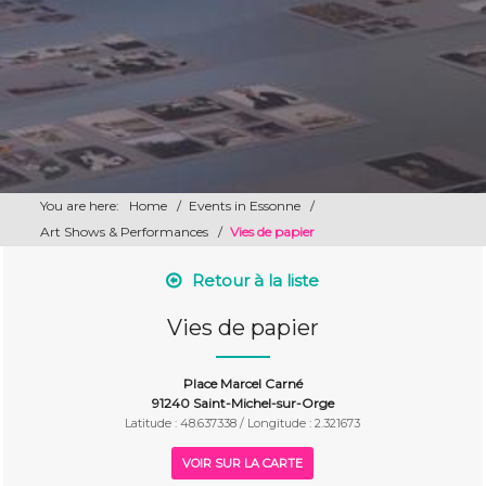
You are here:
Home
/
Events in Essonne
/
Art Shows & Performances
/
Vies de papier
Retour à la liste
Vies de papier
Place Marcel Carné
91240 Saint-Michel-sur-Orge
Latitude : 48.637338 / Longitude : 2.321673
VOIR SUR LA CARTE