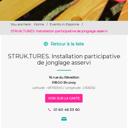
You are here:
Home
/
Events in Essonne
/
STRUK.TURES. Installation participative de jonglage asservi
Retour à la liste
STRUK.TURES. Installation participative
de jonglage asservi
16 rue du Réveillon
91800 Brunoy
Latitude : 48.700345 / Longitude : 2.500252
VOIR SUR LA CARTE
01 60 46 33 60