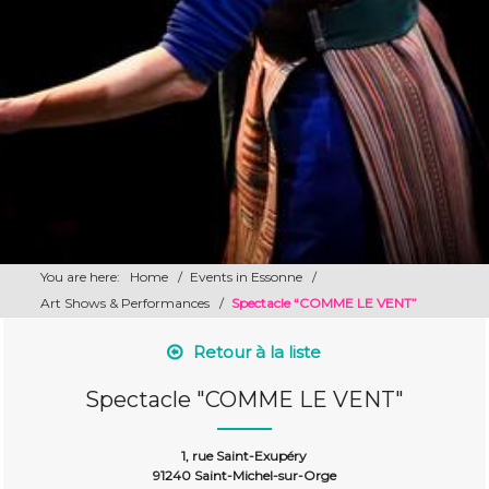
You are here:
Home
/
Events in Essonne
/
Art Shows & Performances
/
Spectacle “COMME LE VENT”
Retour à la liste
Spectacle "COMME LE VENT"
1, rue Saint-Exupéry
91240 Saint-Michel-sur-Orge