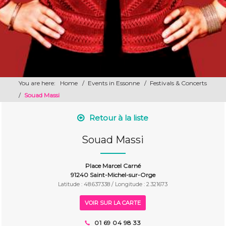
You are here:
Home
/
Events in Essonne
/
Festivals & Concerts
/
Souad Massi
Retour à la liste
Souad Massi
Place Marcel Carné
91240 Saint-Michel-sur-Orge
Latitude : 48.637338 / Longitude : 2.321673
VOIR SUR LA CARTE
01 69 04 98 33