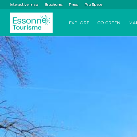
Interactive map
Brochures
Press
Pro Space
EXPLORE
GO GREEN
MA