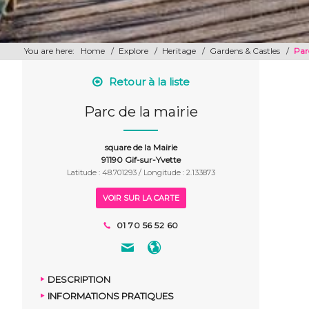
You are here:
Home
/
Explore
/
Heritage
/
Gardens & Castles
/
Par
Retour à la liste
Parc de la mairie
square de la Mairie
91190 Gif-sur-Yvette
Latitude : 48.701293 / Longitude : 2.133873
VOIR SUR LA CARTE
01 70 56 52 60
DESCRIPTION
INFORMATIONS PRATIQUES