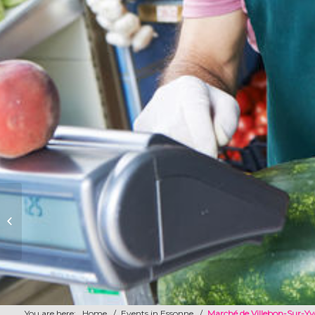
Marché du bourg – Igny
You are here:
Home
/
Events in Essonne
/
Marché de Villebon-Sur-Yv