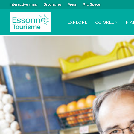
Interactive map
Brochures
Press
Pro Space
EXPLORE
GO GREEN
MA