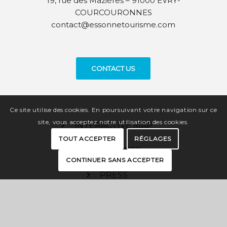
19, rue des Mazières – 91000 EVRY-
COURCOURONNES
contact@essonnetourisme.com
CONTACT US
Ce site utilise des cookies. En poursuivant votre navigation sur ce
site, vous acceptez notre utilisation des cookies.
INTERACTIVE MAP
TOUT ACCEPTER
RÉGLAGES
BROCHURES
CONTINUER SANS ACCEPTER
PRESS
PRO SPACE