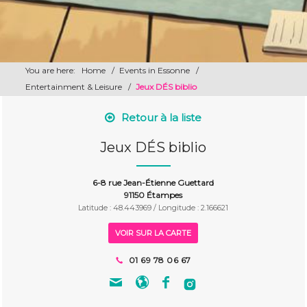
You are here:
Home
/
Events in Essonne
/
Entertainment & Leisure
/
Jeux DÉS biblio
Retour à la liste
Jeux DÉS biblio
6-8 rue Jean-Étienne Guettard
91150 Étampes
Latitude : 48.443969 / Longitude : 2.166621
VOIR SUR LA CARTE
01 69 78 06 67