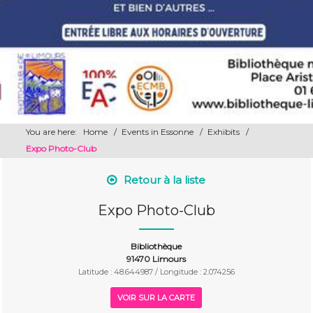
You are here:
Home
/
Events in Essonne
/
Exhibits
/
Expo Photo-Club
Retour à la liste
Expo Photo-Club
Bibliothèque
91470 Limours
Latitude : 48.644987 / Longitude : 2.074256
VOIR SUR LA CARTE