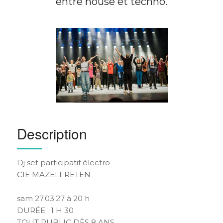
entre house et techno.
Description
Dj set participatif électro
CIE MAZELFRETEN
sam 27.03.27 à 20 h
DURÉE : 1 H 30
TOUT PUBLIC DÈS 8 ANS