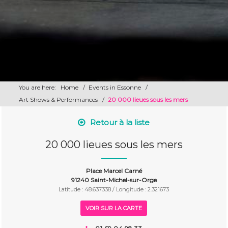
You are here:
Home
/
Events in Essonne
/
Art Shows & Performances
/
20 000 lieues sous les mers
Retour à la liste
20 000 lieues sous les mers
Place Marcel Carné
91240 Saint-Michel-sur-Orge
Latitude : 48.637338 / Longitude : 2.321673
VOIR SUR LA CARTE