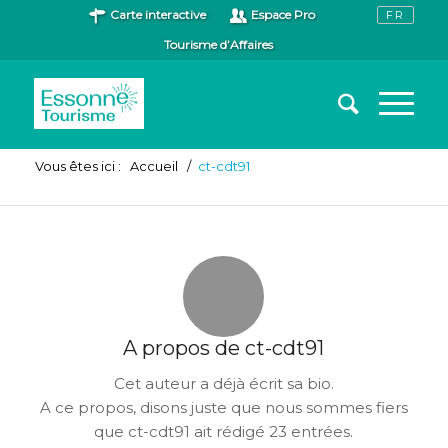
Carte interactive
Espace Pro
Tourisme d’Affaires
Vous êtes ici :
Accueil
/
ct-cdt91
A propos de
ct-cdt91
Cet auteur a déjà écrit sa bio.
A ce propos, disons juste que nous sommes fiers
que
ct-cdt91
ait rédigé 23 entrées.