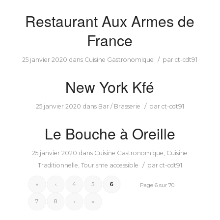
Restaurant Aux Armes de
France
/
25 janvier 2020
dans
Cuisine Gastronomique
par
ct-cdt91
New York Kfé
/
25 janvier 2020
dans
Bar / Brasserie
par
ct-cdt91
Le Bouche à Oreille
25 janvier 2020
dans
Cuisine Gastronomique
,
Cuisine
/
Traditionnelle
,
Tourisme accessible
par
ct-cdt91
«
‹
4
5
6
Page 6 sur 70
7
8
›
»