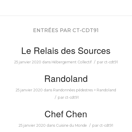
ENTRÉES PAR CT-CDT91
Le Relais des Sources
/
25 janvier 2020
dans
Hébergement Collectif
par
ct-cdt91
Randoland
25 janvier 2020
dans
Randonnées pédestres > Randoland
/
par
ct-cdt91
Chef Chen
/
25 janvier 2020
dans
Cuisine du Monde
par
ct-cdt91